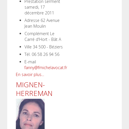
Prestation serment
samedi, 17
décembre 2011
Adresse
62 Avenue
Jean Moulin
Complément
Le
Carré d'Hort - Bât A
Ville
34 500 - Béziers
Tél.
06 58 26 94 56
E-mail
fanny@fmichelavocat.fr
En savoir plus...
MIGNEN-
HERREMAN