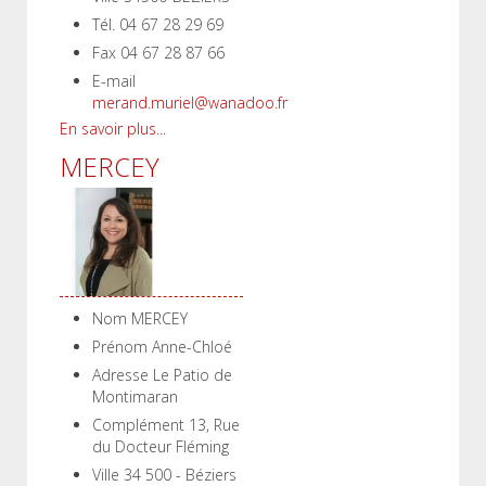
Tél.
04 67 28 29 69
Fax
04 67 28 87 66
E-mail
merand.muriel@wanadoo.fr
En savoir plus...
MERCEY
Nom
MERCEY
Prénom
Anne-Chloé
Adresse
Le Patio de
Montimaran
Complément
13, Rue
du Docteur Fléming
Ville
34 500 - Béziers