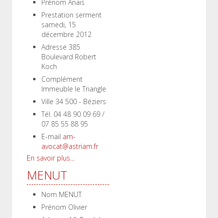
Prénom
Anaïs
Prestation serment
samedi, 15
décembre 2012
Adresse
385
Boulevard Robert
Koch
Complément
Immeuble le Triangle
Ville
34 500 - Béziers
Tél.
04 48 90 09 69 /
07 85 55 88 95
E-mail
am-
avocat@astriam.fr
En savoir plus...
MENUT
Nom
MENUT
Prénom
Olivier