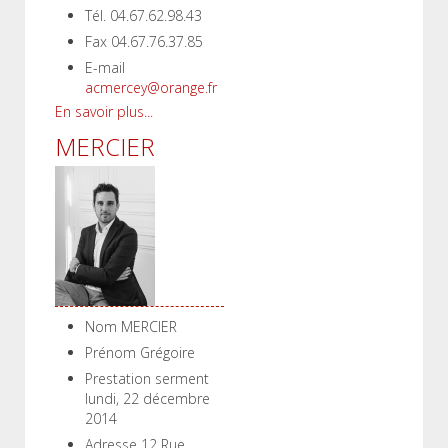
Tél.
04.67.62.98.43
Fax
04.67.76.37.85
E-mail
acmercey@orange.fr
En savoir plus...
MERCIER
Nom
MERCIER
Prénom
Grégoire
Prestation serment
lundi, 22 décembre
2014
Adresse
12 Rue