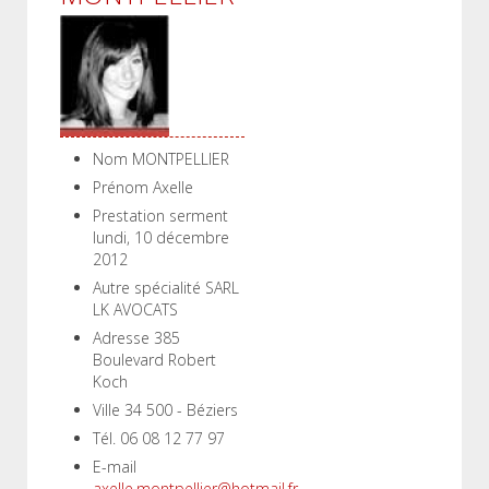
Nom
MONTPELLIER
Prénom
Axelle
Prestation serment
lundi, 10 décembre
2012
Autre spécialité
SARL
LK AVOCATS
Adresse
385
Boulevard Robert
Koch
Ville
34 500 - Béziers
Tél.
06 08 12 77 97
E-mail
axelle.montpellier@hotmail.fr