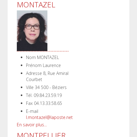
MONTAZEL
Nom
MONTAZEL
Prénom
Laurence
Adresse
8, Rue Amiral
Courbet
Ville
34 500 - Béziers
Tél.
09.84.23.59.19
Fax
04.13.33.58.65
E-mail
l.montazel@laposte.net
En savoir plus...
MONTPELLIER