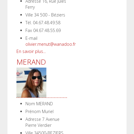
Adresse
16, Rue Jules
Ferry
Ville
34 500 - Béziers
Tél.
04.67.48.49.58
Fax
04.67.48.55.69
E-mail
olivier.menut@wanadoo.fr
En savoir plus...
MERAND
Nom
MERAND
Prénom
Muriel
Adresse
7 Avenue
Pierre Verdier
Ville
34500-BEZIERS