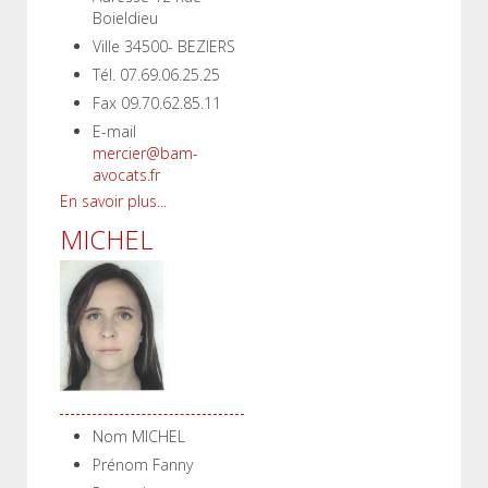
Boieldieu
Ville
34500- BEZIERS
Tél.
07.69.06.25.25
Fax
09.70.62.85.11
E-mail
mercier@bam-
avocats.fr
En savoir plus...
MICHEL
Nom
MICHEL
Prénom
Fanny