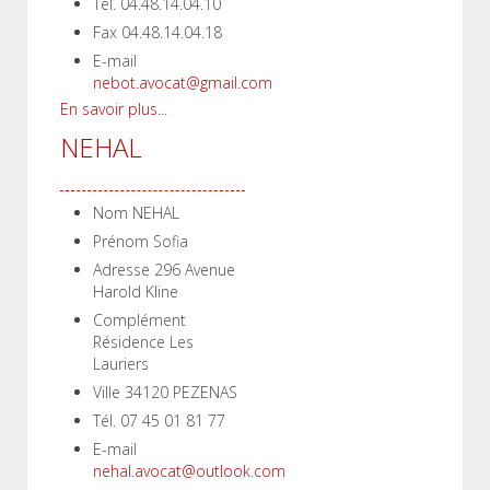
Tél.
04.48.14.04.10
Fax
04.48.14.04.18
E-mail
nebot.avocat@gmail.com
En savoir plus...
NEHAL
Nom
NEHAL
Prénom
Sofia
Adresse
296 Avenue
Harold Kline
Complément
Résidence Les
Lauriers
Ville
34120 PEZENAS
Tél.
07 45 01 81 77
E-mail
nehal.avocat@outlook.com