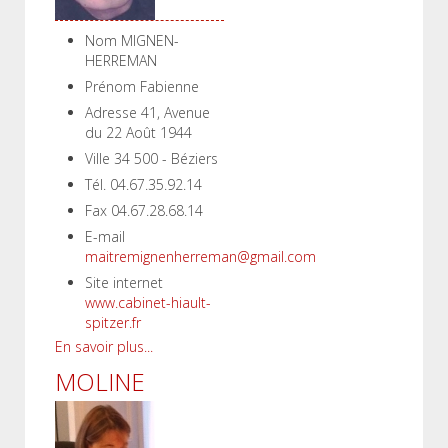
Nom
MIGNEN-
HERREMAN
Prénom
Fabienne
Adresse
41, Avenue
du 22 Août 1944
Ville
34 500 - Béziers
Tél.
04.67.35.92.14
Fax
04.67.28.68.14
E-mail
maitremignenherreman@gmail.com
Site internet
www.cabinet-hiault-
spitzer.fr
En savoir plus...
MOLINE