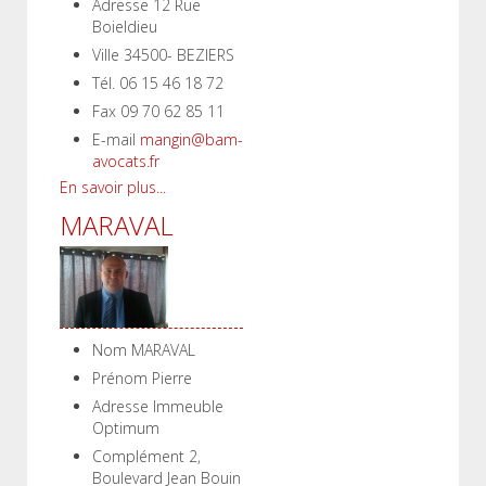
Adresse
12 Rue
Boieldieu
Ville
34500- BEZIERS
Tél.
06 15 46 18 72
Fax
09 70 62 85 11
E-mail
mangin@bam-
avocats.fr
En savoir plus...
MARAVAL
Nom
MARAVAL
Prénom
Pierre
Adresse
Immeuble
Optimum
Complément
2,
Boulevard Jean Bouin