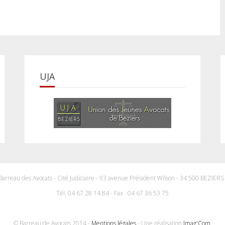
UJA
Barreau des Avocats - Cité Judiciaire - 93 avenue Président Wilson - 34 500 BEZIER
Tél. 04 67 28 14 84 - Fax : 04 67 36 53 75
© Barreau de Avocats 2014 -
Mentions légales
- Une réalisation
Imag'Com