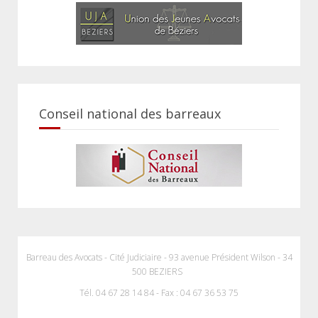
Conseil national des barreaux
Barreau des Avocats - Cité Judiciaire - 93 avenue Président Wilson - 34
500 BEZIERS
Tél. 04 67 28 14 84 - Fax : 04 67 36 53 75