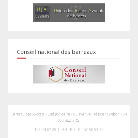
Conseil national des barreaux
Barreau des Avocats - Cité Judiciaire - 93 avenue Président Wilson - 34
500 BEZIERS
Tél. 04 67 28 14 84 - Fax : 04 67 36 53 75