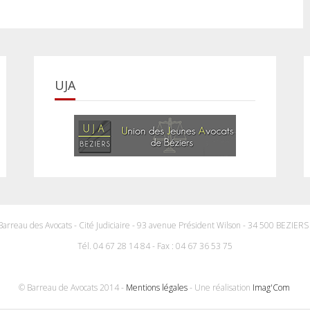
UJA
Barreau des Avocats - Cité Judiciaire - 93 avenue Président Wilson - 34 500 BEZIER
Tél. 04 67 28 14 84 - Fax : 04 67 36 53 75
© Barreau de Avocats 2014 -
Mentions légales
- Une réalisation
Imag'Com