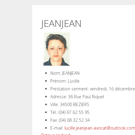
JEANJEAN
Nom:
JEANJEAN
Prénom:
Lucille
Prestation serment:
vendredi, 16 décembr
Adresse:
36 Rue Paul Riquet
Ville:
34500 BEZIERS
Tél.:
(04) 67 62 55 95
Fax:
(04) 68 32 52 34
E-mail:
lucille.jeanjean-avocat@outlook.co